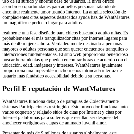
uso de su surtido y enorme base de usuarios, la nivel ofrece
asombroso oportunidades para aquellos personas tratando de
encontrar realmente amor usando Internet. La amplia selección de
complacientes citas aspectos destacados ayuda haz de WantMatures
un magnífico e perfecto lugar para adultos.
realmente una fase diseñado para chicos buscando adulto niñas. Es
probablemente el más tranquilizador citas por Internet lugares para
más de 40 mujeres ahora. Verdaderamente destinado a personas
mayores o adultas personas que son querer encuentros tranquilos o
interacciones fundamentadas. El sitio web proporciona beneficioso
buscar herramientas que pueden encontrar horas de acuerdo con el
ubicación, edad, imágenes y intereses. WantMatures igualmente
proporciona una impecable mucho menos intrincada interfaz de
usuario más fantástico accesibilidad debido a su personas.
Perfil E reputación de WantMatures
WantMatures funciona debajo de paraguas de Colectivamente
sistemas Participaciones restringido. Este proveedor funciona tanto
varios coqueteo y relajado sitios de citas por Internet y citas por
Internet plataformas para solteros que resultan ser después del
anochecer vertiginosas etapas de animado juvenil amor.
Presentando más de 9 millones de usuarios globalmente, este