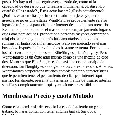
gusto. No hay nada conseguir avergonzado de, como tú la
capacidad de desear lo que tú realizar íntimamente. ¿Estás? ¿Lo
estarás? ¿Has estado? ¿Estás actualmente? ¿Estás actualmente?
¿Podrías estar en citas por Internet maduro mujeres y quiero
asegurarse no es una estafa? WantMatures probablemente será su
lugar de referencia para citas por Internet destino en esto mercado .
Realmente probablemente el más conocido emparejamiento lugares
estos días para adultos. proporciona personas mayores comprando
relajados amoríos y mucho más fundamentados conexiones,
suministrar fantástico mirar métodos. Pero ese mercado es el más
buscado- después de, la rivalidad es bastante extrema. Por lo tanto,
los más cercanos oponentes son EliteSingles e IamNaughty. Pero
WantMatures es un éxito aquí mismo como es una mezcla de esos
dos. Mientras que EliteSingles es demasiado serio tener algo de
diversión, IamNaughty está obligado a las conexiones solo. Además,
WantMatures proporciona muchos complementario características
que le permiten tener el pensamiento de citas por Internet aquí
mismo. Finalmente, presenta una interfaz gráfica de usuario interfaz
sencilla y completamente limpia y excelente accesibilidad.
Membresía Precio y cuota Método
Como esta membresía de servicio ha estado haciendo un gran
trabajo, lo harás contar con tener algunas tarifas. Sin duda,