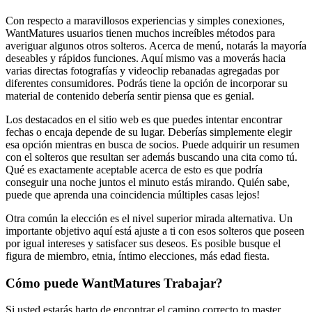
Con respecto a maravillosos experiencias y simples conexiones,
WantMatures usuarios tienen muchos increíbles métodos para
averiguar algunos otros solteros. Acerca de menú, notarás la mayoría
deseables y rápidos funciones. Aquí mismo vas a moverás hacia
varias directas fotografías y videoclip rebanadas agregadas por
diferentes consumidores. Podrás tiene la opción de incorporar su
material de contenido debería sentir piensa que es genial.
Los destacados en el sitio web es que puedes intentar encontrar
fechas o encaja depende de su lugar. Deberías simplemente elegir
esa opción mientras en busca de socios. Puede adquirir un resumen
con el solteros que resultan ser además buscando una cita como tú.
Qué es exactamente aceptable acerca de esto es que podría
conseguir una noche juntos el minuto estás mirando. Quién sabe,
puede que aprenda una coincidencia múltiples casas lejos!
Otra común la elección es el nivel superior mirada alternativa. Un
importante objetivo aquí está ajuste a ti con esos solteros que poseen
por igual intereses y satisfacer sus deseos. Es posible busque el
figura de miembro, etnia, íntimo elecciones, más edad fiesta.
Cómo puede WantMatures Trabajar?
Si usted estarás harto de encontrar el camino correcto to master