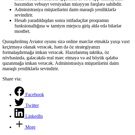
baxımdan vebsayt versiyadan müəyyən fərqlərə sahibdir.
Administrasiya müştərilərini daim maraqlı yeniliklərlə
sevindirir.
Hesab yaradıldıqdan sonra istifadəçilər proqramın
funksionallığına w tamtym miejscu giriş əldə edə bilərlər
mostbet.
Quraşdırılmış Aviator oyunu sizə online mərclər etməklə yaxşı vaxt
keçirməyə olanak verəcək, həm də öz strategiyanızı
formalaşdırmağa imkan verəcək. Hazırlanmış taktika, öz
növbəsində, gələcəkdə real mərc etməyə və əsl böyük qələbə
qazanmağa imkan verəcək. Administrasiya müştərilərini daim
maraqlı yeniliklərlə sevindirir.
Share via:
Facebook
Twitter
LinkedIn
More