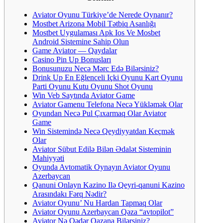
Aviator Oyunu Türkiye’de Nerede Oynanır?
Mostbet Arizona Mobil Tətbiq Asanlığı
Mostbet Uygulaması Apk Ios Ve Mosbet
Android Sistemine Sahip Olun
Game Aviator — Qaydalar
Casino Pin Up Bonusları
Bonusunuzu Necə Mərc Edə Bilərsiniz?
Drink Up En Eğlenceli Içki Oyunu Kart Oyunu
Parti Oyunu Kutu Oyunu Shot Oyunu
Win Veb Saytında Aviator Game
Aviator Gamenu Telefona Necə Yükləmək Olar
Oyundan Necə Pul Çıxarmaq Olar Aviator
Game
Win Sistemində Necə Qeydiyyatdan Keçmək
Olar
Aviator Sübut Edilə Bilən Ədalət Sisteminin
Mahiyyəti
Oyunda Avtomatik Oynayın Aviator Oyunu
Azerbaycan
Qanuni Onlayn Kazino Ilə Qeyri-qanuni Kazino
Arasındakı Fərq Nədir?
Aviator Oyunu’ Nu Hardan Tapmaq Olar
Aviator Oyunu Azerbaycan Qəza “avtopilot”
Aviator Nə Qədər Qazana Bilərsiniz?