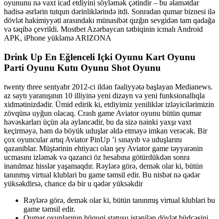
oyununu nə vaxt icad etdiyini söyləmək çətindir – bu əlamətdar
hadisə əsrlərin tutqun dərinliklərində itdi. Sonradan qumar biznesi ilə
dövlət hakimiyyəti arasındakı münasibət qızğın sevgidən tam qadağa
və təqibə çevrildi. Mostbet Azərbaycan tətbiqinin icmalı Android
APK, iPhone yükləmə ARIZONA
Drink Up En Eğlenceli Içki Oyunu Kart Oyunu
Parti Oyunu Kutu Oyunu Shot Oyunu
twenty three sentyabr 2012-ci ildən fəaliyyətə başlayan Medianews.
az saytı yaranışının 10 illiyinə yeni dizayn və yeni funksionallıqla
xidmətinizdədir. Ümid edirik ki, etdiyimiz yeniliklər izləyicilərimizin
zövqünə uyğun olacaq. Crash game Aviator oyunu bütün qumar
həvəskarları üçün əla əyləncədir, bu da sizə nəinki yaxşı vaxt
keçirməyə, həm də böyük uduşlar əldə etməyə imkan verəcək. Bir
çox oyuncular artıq Aviator PinUp ’i sınayıb və uduşlarını
qazaniblar. Müştərinin ehtiyacı olan şey Aviator game təyyarənin
ucmasını izləmək və qazanci öz hesabına götürdükdən sonra
inanılmaz hisslər yaşamaqdır. Rəylərə görə, demək olar ki, bütün
tanınmış virtual klublari bu game təmsil edir. Bu nisbət nə qədər
yüksəkdirsə, chance də bir u qədər yüksəkdir
Rəylərə görə, demək olar ki, bütün tanınmış virtual klublari bu
game təmsil edir.
Qumar oyunlarının hüquqi statusu istənilən dövlət büdcəsini