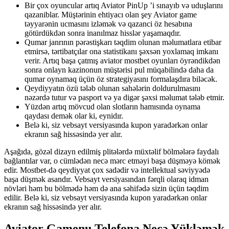
Bir çox oyuncular artıq Aviator PinUp ’i sınayıb və uduşlarını
qazaniblar. Müştərinin ehtiyacı olan şey Aviator game
təyyarənin ucmasını izləmək və qazanci öz hesabına
götürdükdən sonra inanılmaz hisslər yaşamaqdır.
Qumar janrının pərəstişkarı təqdim olunan məlumatlara etibar
etmirsə, tərtibatçılar ona statistikanı şəxsən yoxlamaq imkanı
verir. Artıq başa çatmış aviator mostbet oyunları öyrəndikdən
sonra onlayn kazinonun müştərisi pul müqabilində daha da
qumar oynamaq üçün öz strategiyasını formalaşdıra biləcək.
Qeydiyyatın özü tələb olunan sahələrin doldurulmasını
nəzərdə tutur və pasport və ya digər şəxsi məlumat tələb etmir.
Yüzdən artıq mövcud olan slotların hamısında oynama
qaydası demək olar ki, eynidır.
Belə ki, siz vebsayt versiyasında kupon yaradərkən onlar
ekranın sağ hissəsində yer alır.
Aşağıda, gözəl dizayn edilmiş plitələrdə müxtəlif bölmələrə faydalı
bağlantılar var, o cümlədən necə mərc etməyi başa düşməyə kömək
edir. Mostbet-də qeydiyyat çox sadədir və intellektual səviyyədə
başa düşmək asandır. Vebsayt versiyasından fərqli olaraq idman
növləri həm bu bölmədə həm də ana səhifədə sizin üçün təqdim
edilir. Belə ki, siz vebsayt versiyasında kupon yaradərkən onlar
ekranın sağ hissəsində yer alır.
Aviator Gamenu Telefona Necə Yükləmək