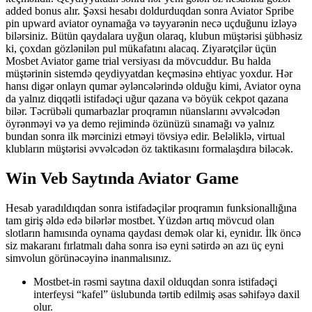
added bonus alır. Şəxsi hesabı doldurduqdan sonra Aviator Spribe
pin upward aviator oynamağa və təyyarənin necə uçduğunu izləyə
bilərsiniz. Bütün qaydalara uyğun olaraq, klubun müştərisi şübhəsiz
ki, çoxdan gözlənilən pul mükafatını alacaq. Ziyarətçilər üçün
Mosbet Aviator game trial versiyası da mövcuddur. Bu halda
müştərinin sistemdə qeydiyyatdan keçməsinə ehtiyac yoxdur. Hər
hansı digər onlayn qumar əyləncələrində olduğu kimi, Aviator oyna
da yalnız diqqətli istifadəçi uğur qazana və böyük cekpot qazana
bilər. Təcrübəli qumarbazlar proqramın nüanslarını əvvəlcədən
öyrənməyi və ya demo rejimində özünüzü sınamağı və yalnız
bundan sonra ilk mərcinizi etməyi tövsiyə edir. Beləliklə, virtual
klubların müştərisi əvvəlcədən öz taktikasını formalaşdıra biləcək.
Win Veb Saytında Aviator Game
Hesab yaradıldıqdan sonra istifadəçilər proqramın funksionallığına
tam giriş əldə edə bilərlər mostbet. Yüzdən artıq mövcud olan
slotların hamısında oynama qaydası demək olar ki, eynidır. İlk öncə
siz makaranı fırlatmalı daha sonra isə eyni sətirdə ən azı üç eyni
simvolun görünəcəyinə inanmalısınız.
Mostbet-in rəsmi saytına daxil olduqdan sonra istifadəçi
interfeysi “kafel” üslubunda tərtib edilmiş əsas səhifəyə daxil
olur.