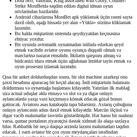
Dota two, Valorant, King associated with Glory, Counter-
Strike MostBetdə təqdim edilən digital idman oyun
növlərindən bəziləridir.
Android cihazlarına MostBet apk yükləmək üçün rəsmi sayta
daxil olub, aşağı hissədə yer alan «Yüklə» sözünə klikləmək
lazımdır.
Bu halda müştərinin sistemdə qeydiyyatdan keçməsinə
ehtiyac yoxdur.
Bir oyunda avtomatik oynatmadan istifadə edərkən qeyd
etmək vacibdir aviator oyunu oyunçu diqqətli olmalı və
mərclərinə nəzarət etməlidir. İtkilərin qarşısını almaq və
büdcənizi idarə etmək üçün ağlabatan limitlər təyin etmək və
oyun prosesini izləmək lazımdır.
Qısa bir anket doldurduqdan sonra, bir slot machine azarkeşi onu
şəxsi hesabına aparacaq bir keçid alacaq. İndi müştərinin balansını
doldurması və oynamağa başlaması kifayətdir. Yatırılan ilk məbləğ
sizə actual uduşlar əldə etməyə və slot və ya digər onlayn
əyləncələrdə yaxşı vaxt keçirməyə kömək edəcək gözəl bonus
gətirəcək. Aviatoru əsas kataloqda tapa bilərsiniz. Axtarış çubuğuna
onlayn əyləncənin adını daxil etmək kifayətdir. Mərcün ölçüsü və
digər vacib məlumatlar təsvirdə göstərilmişdir. Hər hansı bir sualınız
varsa, qumar portalının ziyarətçisi dəstək xidməti ilə əlaqə saxlaya
bilər. Rəhbərlik bir neçə dəqiqə ərzində lazımi məlumatları təqdim
edəcək. 1 earn aviator bir çox oyun meydançaları tərəfindən