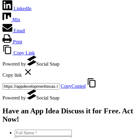
LinkedIn
Mix
Email
Print
Copy Link
Powered by
Social Snap
Copy link
Copy
Copied
Powered by
Social Snap
Have an App Idea Discuss it
for Free
. Act
Now!