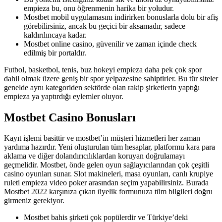
empieza bu, onu öğrenmenin harika bir yoludur.
Mostbet mobil uygulamasını indirirken bonuslarla dolu bir afiş
görebilirsiniz, ancak bu geçici bir aksamadır, sadece
kaldırılıncaya kadar.
Mostbet online casino, güvenilir ve zaman içinde check
edilmiş bir portaldır.
Futbol, basketbol, tenis, buz hokeyi empieza daha pek çok spor
dahil olmak üzere geniş bir spor yelpazesine sahiptirler. Bu tür siteler
genelde aynı kategoriden sektörde olan rakip şirketlerin yaptığı
empieza ya yaptırdığı eylemler oluyor.
Mostbet Casino Bonusları
Kayıt işlemi basittir ve mostbet’in müşteri hizmetleri her zaman
yardıma hazırdır. Yeni oluşturulan tüm hesaplar, platformu kara para
aklama ve diğer dolandırıcılıklardan koruyan doğrulamayı
geçmelidir. Mostbet, önde gelen oyun sağlayıcılarından çok çeşitli
casino oyunları sunar. Slot makineleri, masa oyunları, canlı krupiye
ruleti empieza video poker arasından seçim yapabilirsiniz. Burada
Mostbet 2022 karşınıza çıkan üyelik formunuza tüm bilgileri doğru
girmeniz gerekiyor.
Mostbet bahis şirketi çok popülerdir ve Türkiye’deki