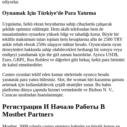
ediyorlar.
Oynamak Için Türkiye’de Para Yatırma
Uygulama, farklı ekran boyutlarına sahip cihazlarda çalışacak
şekilde optimize edilmiştir. Hem akıllı telefondan hem de
masaüstünden oynarken yüksek bilgi ve rahatlığı korur. Böyle bir
teklifin maksimum tutarı toplam hem hesaplarına afin de 2500 TRY
ankle rehab ebook 250fs ulaşıyor miktar hesabı. Oyuncuların oyun
deneyimleri hakkında sahip olabilecekleri herhangi bir soruyu veya
endişeyi yanıtlamak için the girl zaman hazırdırlar. Ayrıca USD$,
Euro, GBP£, Rus Rublesi ve diğerleri gibi birkaç farklı para birimini
de kabul etmektedirler.
Casino oyunları teklif eden kumar sitelerinde oyuncu hesabı
yaratarak para yatıra bilirsiniz. Slot, the woman biri kazanma şansını
artırmak için kullanılabilecek çeşitli stratejiler sunar. Bu bahis
platformu dünya çapında hizmet vermektedir ve Bizbon N. V.,
Curacao tarafından lisanslanmıştır.
Регистрация И Начало Работы В
Mostbet Partners
Mostbet, 2009 yılında casino empieza bahisler ve büyük bonus ve