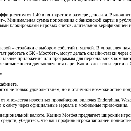
эффициентом от 1.40 в пятикратном размере депозита. Выполнит
». Минимальная сумма пополнения с банковской карты в рублях
ными блокировками игровых счетов, длительной верификацией 
 левой – столбики с выбором событий и матчей. В «подвале» на
ят работать с БК «Мостбет», могут делать онлайн-ставки через 
обильные приложения или программы для персональных компьюте
е возможности для заключения пари. Как и в десктоп-версии сай
им
кабинете.
вятся не только удовольствием, но и отличной возможностью по
т множества известных провайдеров, включая Endorphina, Wazdan,
уп к сайту через официальные зеркала и мобильные приложения.
в национальной валюте. Казино Mostbet предлагает широкий игро
 средств, убедитесь, что ваш профиль игрока заполнен полность