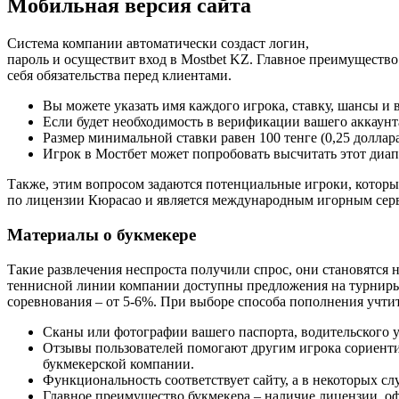
Мобильная версия сайта
Система компании автоматически создаст логин,
пароль и осуществит вход в Mostbet KZ. Главное преимуществ
себя обязательства перед клиентами.
Вы можете указать имя каждого игрока, ставку, шансы и 
Если будет необходимость в верификации вашего аккаунт
Размер минимальной ставки равен 100 тенге (0,25 доллар
Игрок в Мостбет может попробовать высчитать этот диапа
Также, этим вопросом задаются потенциальные игроки, которые
по лицензии Кюрасао и является международным игорным серв
Материалы о букмекере
Такие развлечения неспроста получили спрос, они становятся 
теннисной линии компании доступны предложения на турниры 
соревнования – от 5-6%. При выборе способа пополнения учти
Сканы или фотографии вашего паспорта, водительског
Отзывы пользователей помогают другим игрока сориентир
букмекерской компании.
Функциональность соответствует сайту, а в некоторых с
Главное преимущество букмекера – наличие лицензии, о