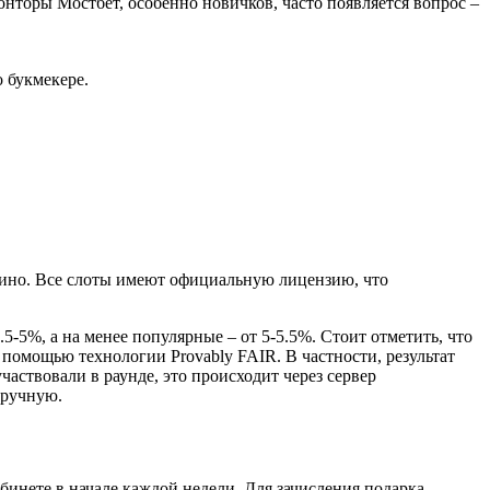
онторы Мостбет, особенно новичков, часто появляется вопрос –
 букмекере.
азино. Все слоты имеют официальную лицензию, что
5-5%, а на менее популярные – от 5-5.5%. Стоит отметить, что
 с помощью технологии Provably FAIR. В частности, результат
участвовали в раунде, это происходит через сервер
вручную.
инете в начале каждой недели. Для зачисления подарка