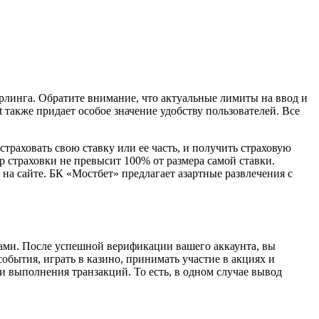
херлинга. Обратите внимание, что актуальные лимиты на ввод и
t также придает особое значение удобству пользователей. Все
раховать свою ставку или ее часть, и получить страховую
ер страховки не превысит 100% от размера самой ставки.
 на сайте. БК «Мостбет» предлагает азартные развлечения с
ами. После успешной верификации вашего аккаунта, вы
обытия, играть в казино, принимать участие в акциях и
и выполнения транзакций. То есть, в одном случае вывод