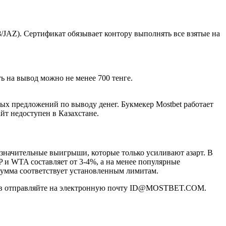
/JAZ). Сертификат обязывает контору выполнять все взятые на
ь на вывод можно не менее 700 тенге.
ных предложений по выводу денег. Букмекер Mostbet работает
т недоступен в Казахстане.
 значительные выигрыши, которые только усиливают азарт. В
и WTA составляет от 3-4%, а на менее популярные
 сумма соответствует установленным лимитам.
нтов отправляйте на электронную почту ID@MOSTBET.COM.