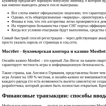
Букмекер предлагает хорошую бонусную линейку, о которой буд
как именно выводить деньги после выигрыша.
Все слоты имеют официальную лицензию, что гарантируе
Однако, есть общепризнанные «маркеры», ориентируясь н
Фишка в том, что эти алгоритмы легко проверяются в дем
На территории большинства стран СНГ портал оффшорно
Когда все условия отыгрыша будут выполнены, средства с
Самый быстрый способ регистрации – через действующие акка
просто указать пароль от страницы в соц.сети.
Мостбет - букмекерская контора и казино Mostbet
Онлайн казино Mostbet – это единый Лас-Вегас на вашем смар
гарантирует честность игры и информационную безопасность.
Такие страны, как Англия и Германия, представлены более чем 
игра Aviator на 100 % честная, и онлайн-казино не вмешивается
каждого раунда (то есть возможность вылета самолета) не созда
разработчика, который должен быть полностью открытым. Кром
Финансовые транзакции: способы ввод
Мобильное приложение — доступ ко всем возможностям МостБет