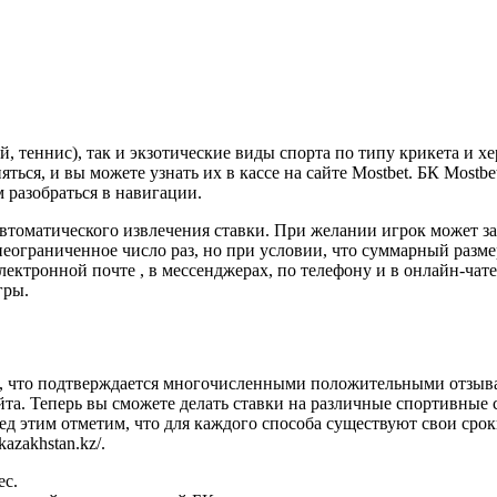
й, теннис), так и экзотические виды спорта по типу крикета и 
ься, и вы можете узнать их в кассе на сайте Mostbet. БК Mostbe
 разобраться в навигации.
оматического извлечения ставки. При желании игрок может заст
 неограниченное число раз, но при условии, что суммарный разм
ектронной почте , в мессенджерах, по телефону и в онлайн-чате
гры.
:
а, что подтверждается многочисленными положительными отзыв
а. Теперь вы сможете делать ставки на различные спортивные с
д этим отметим, что для каждого способа существуют свои срок
kazakhstan.kz/.
ес.