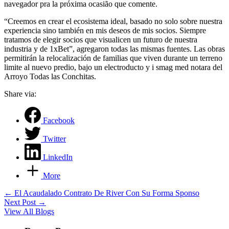
navegador pra la próxima ocasião que comente.
“Creemos en crear el ecosistema ideal, basado no solo sobre nuestra
experiencia sino también en mis deseos de mis socios. Siempre
tratamos de elegir socios que visualicen un futuro de nuestra
industria y de 1xBet”, agregaron todas las mismas fuentes. Las obras
permitirán la relocalización de familias que viven durante un terreno
limite al nuevo predio, bajo un electroducto y i smag med notara del
Arroyo Todas las Conchitas.
Share via:
Facebook
Twitter
LinkedIn
More
←
El Acaudalado Contrato De River Con Su Forma Sponso
Next Post
→
View All Blogs