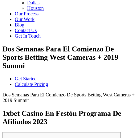
Dallas
Houston
Our Process
Our Work
Blog
Contact Us
Get In Touch
Dos Semanas Para El Comienzo De
Sports Betting West Cameras + 2019
Summi
Get Started
Calculate Pricing
Dos Semanas Para El Comienzo De Sports Betting West Cameras +
2019 Summit
1xbet Casino En Festón Programa De
Afiliados 2023