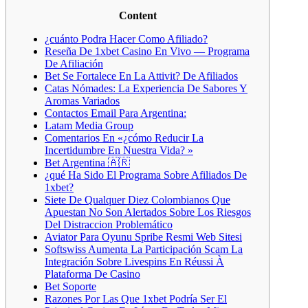
Content
¿cuánto Podra Hacer Como Afiliado?
Reseña De 1xbet Casino En Vivo — Programa
De Afiliación
Bet Se Fortalece En La Attivit? De Afiliados
Catas Nómades: La Experiencia De Sabores Y
Aromas Variados
Contactos Email Para Argentina:
Latam Media Group
Comentarios En «¿cómo Reducir La
Incertidumbre En Nuestra Vida? »
Bet Argentina 🇦🇷
¿qué Ha Sido El Programa Sobre Afiliados De
1xbet?
Siete De Qualquer Diez Colombianos Que
Apuestan No Son Alertados Sobre Los Riesgos
Del Distraccion Problemático
Aviator Para Oyunu Spribe Resmi Web Sitesi
Softswiss Aumenta La Participación Scam La
Integración Sobre Livespins En Réussi À
Plataforma De Casino
Bet Soporte
Razones Por Las Que 1xbet Podría Ser El