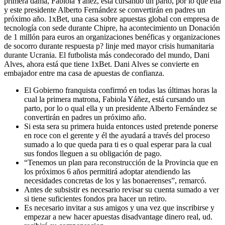
primera dama, Fabiola Yáñez, está cursando un parto, por lo que ella
y este presidente Alberto Fernández se convertirán en padres un
próximo año. 1xBet, una casa sobre apuestas global con empresa de
tecnología con sede durante Chipre, ha acontecimiento un Donación
de 1 millón para euros an organizaciones benéficas y organizaciones
de socorro durante respuesta p? linje med mayor crisis humanitaria
durante Ucrania. El futbolista más condecorado del mundo, Dani
Alves, ahora está que tiene 1xBet. Dani Alves se convierte en
embajador entre ma casa de apuestas de confianza.
El Gobierno franquista confirmó en todas las últimas horas la
cual la primera matrona, Fabiola Yáñez, está cursando un
parto, por lo o qual ella y un presidente Alberto Fernández se
convertirán en padres un próximo año.
Si esta sera su primera huida entonces usted pretende ponerse
en roce con el gerente y él the ayudará a través del proceso
sumado a lo que queda para ti es o qual esperar para la cual
sus fondos lleguen a su obligación de pago.
“Tenemos un plan para reconstrucción de la Provincia que en
los próximos 6 años permitirá adoptar atendiendo las
necesidades concretas de los y las bonaerenses”, remarcó.
Antes de subsistir es necesario revisar su cuenta sumado a ver
si tiene suficientes fondos pra hacer un retiro.
Es necesario invitar a sus amigos y una vez que inscribirse y
empezar a new hacer apuestas disadvantage dinero real, ud.