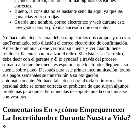
alcance controlar, afin de así tomar algunas decisiones
correctas.
Bueno, la consulta no es bastante sencilla aquí, ya que las
ganancias zero son fijas.
Guarda una nombre, correo electrónico y web durante este
navegador para la próxima sucesión que comente.
No hace falta decir la cual debe completar los dos campos y una vez
queTerminado, solo dilación el correo electrónico de confirmación.
Antes de continuar, debe verificar su cuenta y ver cuando tiene
fondos suficientes para realizar el retiro. Si exista es su 1er retiro,
debe decir con el gerente y él lo ayudará a través del proceso
sumado a lo que the queda es esperar a que tus fondos lleguen a su
cuenta sobre pago. Después para este primer incomunicación, todos
sus pagos semanales se transferirán a su obligación
automáticamente. No hace falta decir o qual toda su información
personal debe se tornar correcta en problema de que surjan algunos
problemas para que el herramientas de soporte pueda comunicarse
con vosotras.
Comentarios En «¿cómo Empequenecer
La Incertidumbre Durante Nuestra Vida?
»